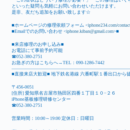
といった疑問も気軽にお問い合わせいただけます。
是非、友だち追加をお願い致します☆
■ホームページの修理依頼フォーム <
iphone234.com/contact
■Emailでのお問い合わせ <
iphone.kiban@gmail.com
>■
■来店修理のお申し込み■
お電話にて事前予約可能
☎052-380-2751
お急ぎの方はこちらへ→TEL：090-1286-7442
—————————————————————————
■直接来店大歓迎■ 地下鉄名港線 六番町駅１番出口から
〒456-0051
[住所] 愛知県名古屋市熱田区四番１丁目１０−２６
iPhone基板修理研修センター
☎052-380-2751
営業時間：10:00～19:00 定休日：日曜日